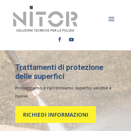
Trattamenti di protezione
delle superfici
Proteggiamo e ripristiniamo superfici vecchie e
nuove.
RICHIEDI INFORMAZIONI