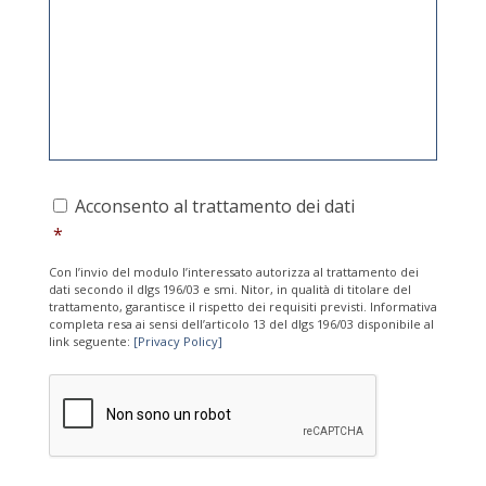
*
a
g
g
i
o
*
A
Acconsento al trattamento dei dati
c
*
c
o
Con l’invio del modulo l’interessato autorizza al trattamento dei
n
dati secondo il dlgs 196/03 e smi. Nitor, in qualità di titolare del
s
trattamento, garantisce il rispetto dei requisiti previsti. Informativa
e
completa resa ai sensi dell’articolo 13 del dlgs 196/03 disponibile al
link seguente:
[Privacy Policy]
n
t
C
o
A
a
P
l
T
t
C
r